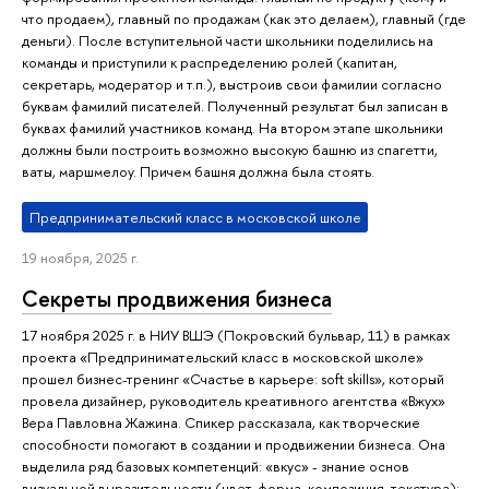
что продаем), главный по продажам (как это делаем), главный (где
деньги). После вступительной части школьники поделились на
команды и приступили к распределению ролей (капитан,
секретарь, модератор и т.п.), выстроив свои фамилии согласно
буквам фамилий писателей. Полученный результат был записан в
буквах фамилий участников команд. На втором этапе школьники
должны были построить возможно высокую башню из спагетти,
ваты, маршмелоу. Причем башня должна была стоять.
Предпринимательский класс в московской школе
19 ноября, 2025 г.
Секреты продвижения бизнеса
17 ноября 2025 г. в НИУ ВШЭ (Покровский бульвар, 11) в рамках
проекта «Предпринимательский класс в московской школе»
прошел бизнес-тренинг «Счастье в карьере: soft skills», который
провела дизайнер, руководитель креативного агентства «Вжух»
Вера Павловна Жажина. Спикер рассказала, как творческие
способности помогают в создании и продвижении бизнеса. Она
выделила ряд базовых компетенций: «вкус» - знание основ
визуальной выразительности (цвет, форма, композиция, текстура);