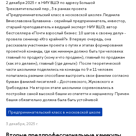
2 декабря 2025 г. в НИУ ВШЭ по адресу Большой
Трехсвятительский пер., 3 в рамках проекта
«Предпринимательский класс в московской школе» Людмила
Вячеславовна Булавкина - серийный предприниматель, инвестор,
старший преподаватель и ведущий эксперт НИУ ВШЭ, автор
бестселлера «Почти взрослый бизнес: 10 шагов к своему делу» -
провела семинар «Кто крайний?». В первую очередь, она
рассказала участникам проекта о путях и этапах формирования
проектной команды, где как минимум должно быть три человека:
главный по продукту (кому и что продаем), главный по продажам
(как это делаем), главный (где деньги). После теоретической
части школьники поделились на команды по 9 и 11 человек
попытались разными способами выстроить свои фамилии согласно
буквам фамилий писателей – Достоевского, Жуковского и
Грибоедова. На втором этапе школьники соревновались в
постройке самой высокой башни из спагетти и маршмелоу. Причем
башня обязательно должна была быть устойчивой.
Предпринимательский класс в московской школе
3 декабря, 2025 г.
Вторые предпрофессиональные каникулы