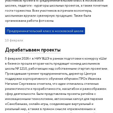
участников проекта «Предпринимательский класс в московской
школе», педагоги - кураторы школьных проектов, а также почетные
гости торжества. Всех участников встречали волонтеры,
школьникам вручали сувенирную продукцию. Также была
организована работа фотозоны.
Предпринимательский класс в московской школе
10 февраля
Дорабатываем проекты
5 февраля 2026 г. в НИУ ВШЭ в рамках подготовки к конкурсу «Шаг
в бизнес» прошла вторая часть предзащит команд школьников
школы № 1210, работающих над собственными стартап-проектами.
Проводившая тренинг предприниматель, директор Центра
поддержки корпоративного обучения «Изучаем.ПРО» Иванова
Наталия Сергеевна отметила, что идеи отличались степенью
реалистичности и проработанности, масштабом и разнообразием
сфер деятельности. Были представлены проекты ритейла с
инновационными технологиями, автономных капсул для парения
«Самобанька», онлайн-игры, соединяющие виртуальный и
реальный мир, а также в прямом смысле «приземленные» и