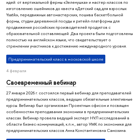
идей: от вертикальной фермы «Зеленушка» и мастер-классов по
изготовлению ошейников до квеста «Детский сад для взрослых
Ysatik», передвижных автомастерских, пошива баскетбольной
формы, студии деревянной посуды и ритейл-платформы для
продвижения российских производителей продуктов с
образовательной составляющей. Два проекта были подготовлены
полностью на английском языке, что свидетельствует о
стремлении участников к достижению международного уровня.
Предпринимательский класс в московской школе
4 февраля
Своевременный вебинар
27 января 2026 г. состоялся первый вебинар для преподавателей
предпринимательских классов, ведущих обязательные элективные
курсы. Вебинар был организован Проектным офисом и посвящен
особенностям преподавания экономики в предпринимательских
классах. Вебинар провела ведущий эксперт НУЛ исследований в
области бизнес-коммуникаций, к.п.н., автор УМК по экономике для
предпринимательских классов Анна Константиновна Самохина.