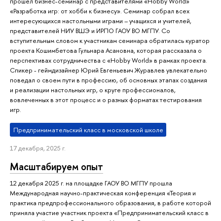
прошел бизнес-семинар с представителями «Hobby World»
«Разработка игр: от хобби к бизнесу». Семинар собрал всех
интересующихся настольными играми – учащихся и учителей,
представителей НИУ ВШЭ и ИРПО ГАОУ ВО МГПУ. Со
вступительным словом к участникам семинара обратилась куратор
проекта Кошимбетова Гульнара Асановна, которая рассказала о
перспективах сотрудничества с «Hobby World» в рамках проекта.
Спикер - геймдизайнер Юрий Евгеньевич Журавлев увлекательно
поведал о своем пути в профессию, об основных этапах создания
и реализации настольных игр, о круге профессионалов,
вовлеченных в этот процесс и о разных форматах тестирования
игр.
Предпринимательский класс в московской школе
17 декабря, 2025 г.
Масштабируем опыт
12 декабря 2025 г. на площадке ГАОУ ВО МГПУ прошла
Международная научно-практическая конференция «Теория и
практика предпрофессионального образования, в работе которой
приняла участие участник проекта «Предпринимательский класс в