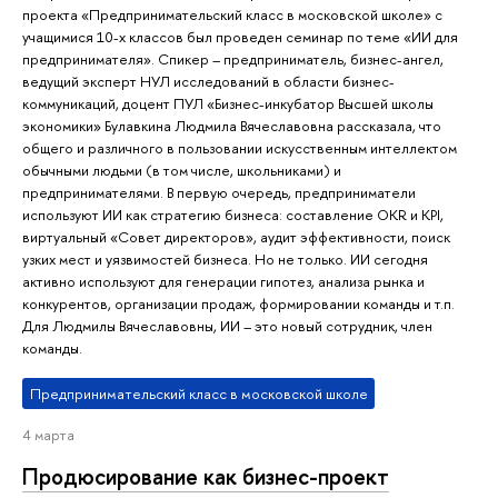
проекта «Предпринимательский класс в московской школе» с
учащимися 10-х классов был проведен семинар по теме «ИИ для
предпринимателя». Спикер – предприниматель, бизнес-ангел,
ведущий эксперт НУЛ исследований в области бизнес-
коммуникаций, доцент ПУЛ «Бизнес-инкубатор Высшей школы
экономики» Булавкина Людмила Вячеславовна рассказала, что
общего и различного в пользовании искусственным интеллектом
обычными людьми (в том числе, школьниками) и
предпринимателями. В первую очередь, предприниматели
используют ИИ как стратегию бизнеса: составление OKR и KPI,
виртуальный «Совет директоров», аудит эффективности, поиск
узких мест и уязвимостей бизнеса. Но не только. ИИ сегодня
активно используют для генерации гипотез, анализа рынка и
конкурентов, организации продаж, формировании команды и т.п.
Для Людмилы Вячеславовны, ИИ – это новый сотрудник, член
команды.
Предпринимательский класс в московской школе
4 марта
Продюсирование как бизнес-проект