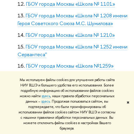
ГБОУ города Москвы «Школа № 1101»
ГБОУ города Москвы «Школа № 1208 имени
Героя Советского Союза М.С. Шумилова»
ГБОУ города Москвы «Школа № 1210»
ГБОУ города Москвы «Школа № 1252 имени
Сервантеса"
ГБОУ города Москвы «Школа №1259»
ГБОУ города Москвы «Школа № 1279
Мы используем файлы cookies для улучшения работы сайта
«Эврика»
НИУ ВШЭ и большего удобства его использования. Более
подробную информацию об использовании файлов cookies
ГБОУ города Москвы «Школа № 1286»
можно найти
здесь
, наши правила обработки персональных
данных –
здесь
. Продолжая пользоваться сайтом, вы
✖
подтверждаете, что были проинформированы об
ГБОУ города Москвы «Школа № 1298
использовании файлов cookies сайтом НИУ ВШЭ и согласны
«Профиль Куркино»
с нашими правилами обработки персональных данных. Вы
можете отключить файлы cookies в настройках Вашего
ГБОУ города Москвы «Школа № 1302»
браузера.