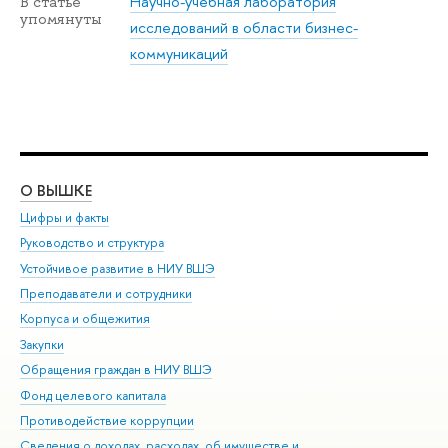
Научно-учебная лаборатория
В статье
упомянуты
исследований в области бизнес-
коммуникаций
О ВЫШКЕ
ОБ
Цифры и факты
Ли
Руководство и структура
Дов
Устойчивое развитие в НИУ ВШЭ
Ол
Преподаватели и сотрудники
При
Корпуса и общежития
Вы
Закупки
При
Обращения граждан в НИУ ВШЭ
Ас
Фонд целевого капитала
До
Противодействие коррупции
Цен
Сведения о доходах, расходах, об имуществе и
Би