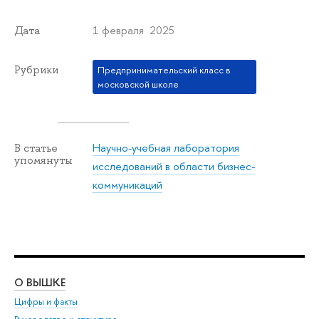
1 февраля 2025
Дата
Рубрики
Предпринимательский класс в
московской школе
Научно-учебная лаборатория
В статье
упомянуты
исследований в области бизнес-
коммуникаций
О ВЫШКЕ
ОБ
Цифры и факты
Ли