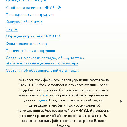
Руководство и структура
Дов
Устойчивое развитие в НИУ ВШЭ
Ол
Преподаватели и сотрудники
При
Корпуса и общежития
Вы
Закупки
При
Обращения граждан в НИУ ВШЭ
Ас
Фонд целевого капитала
До
Противодействие коррупции
Цен
Сведения о доходах, расходах, об имуществе и
Би
обязательствах имущественного характера
Об
Сведения об образовательной организации
Обр
Людям с ограниченными возможностями здоровья
Мы используем файлы cookies для улучшения работы сайта
Единая платежная страница
НИУ ВШЭ и большего удобства его использования. Более
подробную информацию об использовании файлов cookies
Работа в Вышке
можно найти
здесь
, наши правила обработки персональных
данных –
здесь
. Продолжая пользоваться сайтом, вы
✖
Редактору
подтверждаете, что были проинформированы об
© НИУ ВШЭ 1993–2026
Адреса и контакты
Условия использования
использовании файлов cookies сайтом НИУ ВШЭ и согласны
с нашими правилами обработки персональных данных. Вы
материалов
Политика конфиденциальности
Карта сайта
можете отключить файлы cookies в настройках Вашего
Шрифты HSE Sans и HSE Slab разработаны в
Школе дизайна НИУ ВШЭ
браузера.