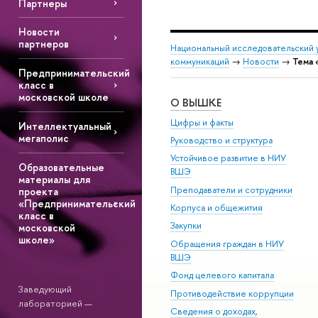
Партнеры
Новости
партнеров
Национальный исследовательский 
коммуникаций
→
Новости
→
Тема 
Предпринимательский
класс в
московской школе
О ВЫШКЕ
Цифры и факты
Интеллектуальный
мегаполис
Руководство и структура
Устойчивое развитие в НИУ
Образовательные
ВШЭ
материалы для
Преподаватели и сотрудники
проекта
«Предпринимательский
Корпуса и общежития
класс в
Закупки
московской
школе»
Обращения граждан в НИУ
ВШЭ
Фонд целевого капитала
Заведующий
Противодействие коррупции
лабораторией —
Сведения о доходах,