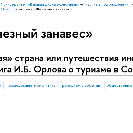
й университет «Высшая школа экономики»
Научные подразделения
Новости
Тема «Железный занавес»
езный занавес»
ая» страна или путешествия и
ига И.Б. Орлова о туризме в 
и
исследования и аналитика
репортаж о событии
общественная