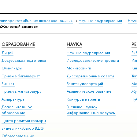
университет «Высшая школа экономики»
→
Научные подразделения
→
Науч
«Железный занавес»
ОБРАЗОВАНИЕ
НАУКА
Р
Лицей
Научные подразделения
Би
Довузовская подготовка
Исследовательские проекты
Из
Олимпиады
Мониторинги
Кн
Прием в бакалавриат
Диссертационные советы
Ти
Вышка+
Защиты диссертаций
Ме
Прием в магистратуру
Академическое развитие
Жу
Аспирантура
Конкурсы и гранты
Пу
Дополнительное
Внешние научно-
образование
информационные ресурсы
Центр развития карьеры
Бизнес-инкубатор ВШЭ
Образовательные