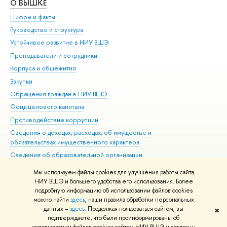
О ВЫШКЕ
ОБ
Цифры и факты
Ли
Руководство и структура
Дов
Устойчивое развитие в НИУ ВШЭ
Ол
Преподаватели и сотрудники
При
Корпуса и общежития
Вы
Закупки
При
Обращения граждан в НИУ ВШЭ
Ас
Фонд целевого капитала
До
Противодействие коррупции
Цен
Сведения о доходах, расходах, об имуществе и
Би
обязательствах имущественного характера
Об
Сведения об образовательной организации
Обр
Людям с ограниченными возможностями здоровья
Мы используем файлы cookies для улучшения работы сайта
Единая платежная страница
НИУ ВШЭ и большего удобства его использования. Более
подробную информацию об использовании файлов cookies
Работа в Вышке
можно найти
здесь
, наши правила обработки персональных
данных –
здесь
. Продолжая пользоваться сайтом, вы
✖
Редактору
подтверждаете, что были проинформированы об