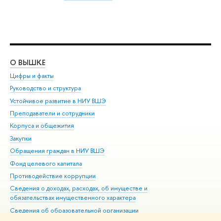
О ВЫШКЕ
ОБ
Цифры и факты
Ли
Руководство и структура
Дов
Устойчивое развитие в НИУ ВШЭ
Ол
Преподаватели и сотрудники
При
Корпуса и общежития
Вы
Закупки
При
Обращения граждан в НИУ ВШЭ
Ас
Фонд целевого капитала
До
Противодействие коррупции
Цен
Сведения о доходах, расходах, об имуществе и
Би
обязательствах имущественного характера
Об
Сведения об образовательной организации
Обр