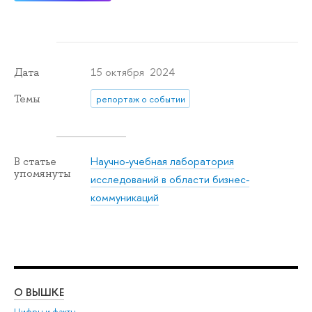
15 октября 2024
Дата
Темы
репортаж о событии
Научно-учебная лаборатория
В статье
упомянуты
исследований в области бизнес-
коммуникаций
О ВЫШКЕ
ОБ
Цифры и факты
Ли