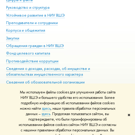
Руководство и структура
Дов
Устойчивое развитие в НИУ ВШЭ
Ол
Преподаватели и сотрудники
При
Корпуса и общежития
Вы
Закупки
При
Обращения граждан в НИУ ВШЭ
Ас
Фонд целевого капитала
До
Противодействие коррупции
Цен
Сведения о доходах, расходах, об имуществе и
Би
обязательствах имущественного характера
Об
Сведения об образовательной организации
Обр
Людям с ограниченными возможностями здоровья
Мы используем файлы cookies для улучшения работы сайта
Единая платежная страница
НИУ ВШЭ и большего удобства его использования. Более
подробную информацию об использовании файлов cookies
Работа в Вышке
можно найти
здесь
, наши правила обработки персональных
данных –
здесь
. Продолжая пользоваться сайтом, вы
✖
Редактору
подтверждаете, что были проинформированы об
© НИУ ВШЭ 1993–2026
Адреса и контакты
Условия использования
использовании файлов cookies сайтом НИУ ВШЭ и согласны
с нашими правилами обработки персональных данных. Вы
материалов
Политика конфиденциальности
Карта сайта