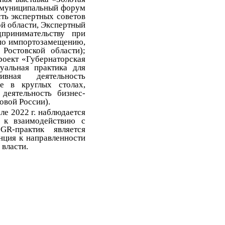
й муниципальный форум
ть экспертных советов
ой области, Экспертный
принимательству при
а по импортозамещению,
Ростовской области);
роект «Губернаторская
уальная практика для
ивная деятельность
е в круглых столах,
 деятельность бизнес-
вой России).
ле 2022 г. наблюдается
 к взаимодействию с
R-практик является
енция к направленности
 власти.