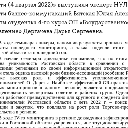
сти (4 квартал 2022)» выступили эксперт НУЛ
сти бизнес-коммуникаций Вятская Юлия Алек
пы студентка 4-го курса ОП «Государственн
вление» Дергачева Дарья Сергеевна.
В ходе семинара спикеры, напомнив результаты прошлых м
ьтаты последнего мониторинга, а также подвели итоги
ской области за прошедший год.
В начале семинара докладчики напомнили, что по итог
ена уникальность Ростовской области в сравнении с
йскими регионами по своей информационной открытост
м стала оценка высокой роли бизнес-ассоциаций (особенно
же высокая роль и эффективность уполномоченно
инимателей О. Дерезы. Наиболее эффективной GR-практик
х мониторингов в данном регионе, является продвижен
деятельность экспертных советов и рабочих групп. Одн
ки работают преимущественно для крупного и среднего биз
инимателей Ростовской области с лета 2022 г. – поис
кции и закупок, что повлияло на рост роли Торгово-п
ельства в регионе.
В ходе IV-го мониторинга в регионе докладчики зафиксиров
ки в Ростовской области укореняются, институционализиру
них: участие в выставочной деятельности (агропромышлен