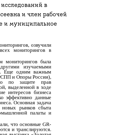
 исследований в
сеевна и член рабочей
ое и муниципальное
ониторингов, озвучили
 всех мониторингов в
ам мониторингов была
 другими изучаемыми
и. Еще одним важным
 РСПП и Опоры России),
го по защите прав
ой, выделенной в ходе
ие интересов бизнеса
ако эффективно данные
неса. Основная задача
к новых рынков сбыта
ромышленной палаты и
али, что основные GR-
ются и транслируются.
ная выставка «Золотая