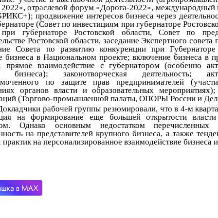
 2022», отраслевой форум «Дорога-2022», международны
БРИКС+); продвижение интересов бизнеса через деятельнос
бернаторе (Совет по инвестициям при губернаторе Ростовск
 при губернаторе Ростовской области, Совет по пред
ельстве Ростовской области, заседание Экспертного совет
ние Совета по развитию конкуренции при Губернаторе 
е бизнеса в Национальном проекте; включение бизнеса в п
; прямое взаимодействие с губернатором (особенно акт
о бизнеса); законотворческая деятельность; акт
омоченного по защите прав предпринимателей (участи
ниях органов власти и образовательных мероприятиях);
аций (Торгово-промышленной палаты, ОПОРЫ России и Дело
Докладчики рабочей группы резюмировали, что в 4-м кварта
нция на формирование еще большей открытости власти
сом. Однако основным недостатком перечисленных G
нность на представителей крупного бизнеса, а также тенд
 практик на персонализированное взаимодействие бизнеса и