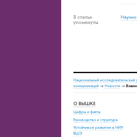
Научно
В статье
упомянуты
Национальный исследовательский 
коммуникаций
→
Новости
→
Взаим
О ВЫШКЕ
Цифры и факты
Руководство и структура
Устойчивое развитие в НИУ
ВШЭ