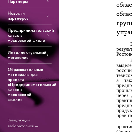
Партнеры
обла
обла
Новости
партнеров
груп
Предпринимательский
упра
класс в
московской школе
резул
Интеллектуальный
Ростов
мегаполис
выдел
Образовательные
росси
материалы для
тезисо
проекта
а так
«Предпринимательский
предпр
класс в
прошлы
московской
через 
школе»
практи
предпр
проду
правит
Заведующий
лабораторией —
практи
Среди 