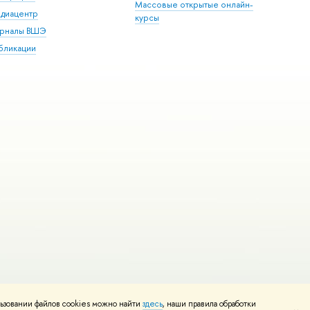
Массовые открытые онлайн-
диацентр
курсы
рналы ВШЭ
бликации
ьзовании файлов cookies можно найти
здесь
, наши правила обработки
и
Карта сайта
Редактору