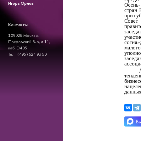
Игорь Орлов
Осень-
стран 
при гу
Совет
Контакты
правит
заседа
109028 Москва,
участи
Покровский б-р, д.11,
сотня»
малог
каб. D405
уполн
Тел.: (495) 624 93 50
заседа
ассоци
тенде
бизне
нацеле
данных