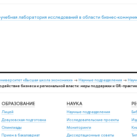
-учебная лаборатория исследований в области бизнес-коммуни
университет «Высшая школа экономики»
→
Научные подразделения
→
Науч
одействие бизнеса и региональной власти: меры поддержки и GR-практик
ОБРАЗОВАНИЕ
НАУКА
Р
Лицей
Научные подразделения
Би
Довузовская подготовка
Исследовательские проекты
Из
Олимпиады
Мониторинги
Кн
Прием в бакалавриат
Диссертационные советы
Ти