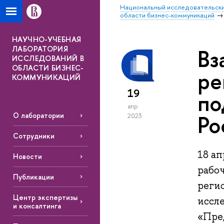
Национальный исследовательски
области бизнес-коммуникаций
НАУЧНО-УЧЕБНАЯ
ЛАБОРАТОРИЯ
Вз
ИССЛЕДОВАНИЙ В
ОБЛАСТИ БИЗНЕС-
ре
КОММУНИКАЦИЙ
19
по
апр
Ро
О лаборатории
2023
Сотрудники
18 ап
Новости
рабо
Публикации
реги
Центр экспертизы
иссл
и консалтинга
«Пре