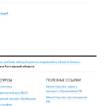
каций
но-учебная лаборатория исследований в области бизнес-
и в Ростовской области
ЕСУРСЫ
ПОЛЕЗНЫЕ ССЫЛКИ
блиотека
Министерство науки и
высшего образования РФ
дательский дом ВШЭ
Министерство просвещения
ижный магазин «БукВышка»
РФ
пография