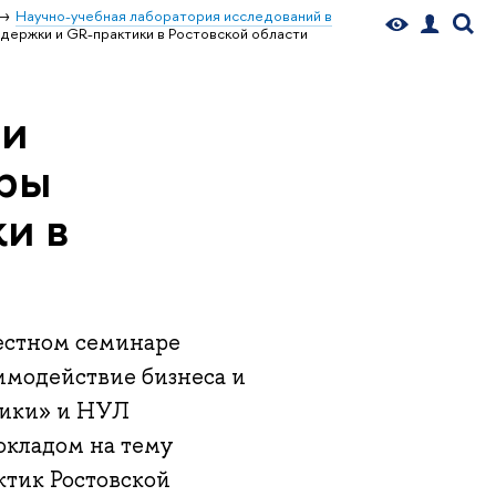
Научно-учебная лаборатория исследований в
держки и GR-практики в Ростовской области
 и
еры
и в
местном семинаре
имодействие бизнеса и
тики» и НУЛ
окладом на тему
ктик Ростовской