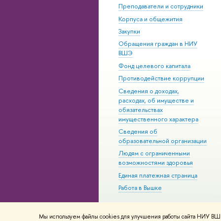
Преподаватели и сотрудники
Корпуса и общежития
Закупки
Обращения граждан в НИУ
ВШЭ
Фонд целевого капитала
Противодействие коррупции
Сведения о доходах,
расходах, об имуществе и
обязательствах
имущественного характера
Сведения об
образовательной организации
Людям с ограниченными
возможностями здоровья
Единая платежная страница
Работа в Вышке
Мы используем файлы cookies для улучшения работы сайта НИУ ВШЭ
© НИУ ВШЭ 1993–2026
Адреса и к