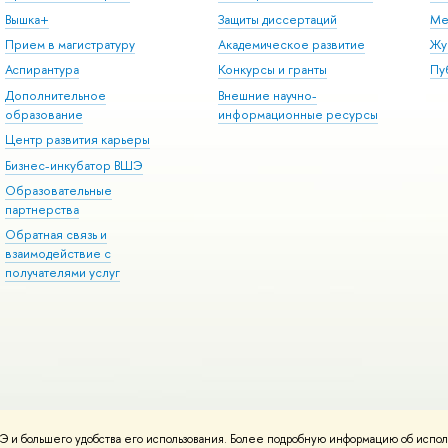
Вышка+
Защиты диссертаций
Ме
Прием в магистратуру
Академическое развитие
Жу
Аспирантура
Конкурсы и гранты
Пу
Дополнительное
Внешние научно-
образование
информационные ресурсы
Центр развития карьеры
Бизнес-инкубатор ВШЭ
Образовательные
партнерства
Обратная связь и
взаимодействие с
получателями услуг
 и большего удобства его использования. Более подробную информацию об испол
онтакты
Условия использования материалов
Политика конфиденциальност