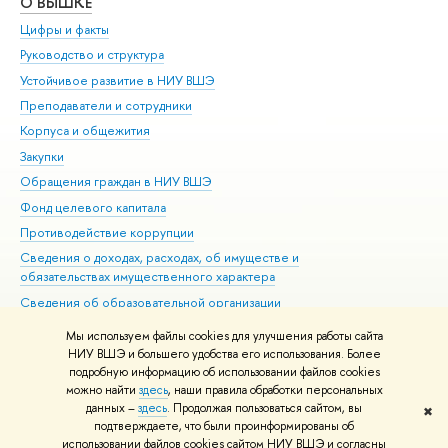
О ВЫШКЕ
ОБ
Цифры и факты
Ли
Руководство и структура
Дов
Устойчивое развитие в НИУ ВШЭ
Ол
Преподаватели и сотрудники
При
Корпуса и общежития
Вы
Закупки
При
Обращения граждан в НИУ ВШЭ
Ас
Фонд целевого капитала
До
Противодействие коррупции
Цен
Сведения о доходах, расходах, об имуществе и
Би
обязательствах имущественного характера
Об
Сведения об образовательной организации
Обр
Людям с ограниченными возможностями здоровья
Мы используем файлы cookies для улучшения работы сайта
Единая платежная страница
НИУ ВШЭ и большего удобства его использования. Более
подробную информацию об использовании файлов cookies
Работа в Вышке
можно найти
здесь
, наши правила обработки персональных
данных –
здесь
. Продолжая пользоваться сайтом, вы
✖
Редактору
подтверждаете, что были проинформированы об
© НИУ ВШЭ 1993–2026
Адреса и контакты
Условия использования
использовании файлов cookies сайтом НИУ ВШЭ и согласны