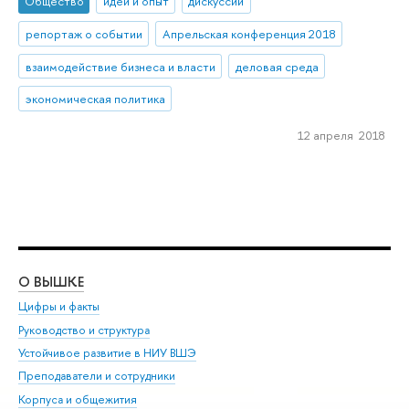
Общество
идеи и опыт
дискуссии
репортаж о событии
Апрельская конференция 2018
взаимодействие бизнеса и власти
деловая среда
экономическая политика
12 апреля 2018
О ВЫШКЕ
ОБ
Цифры и факты
Ли
Руководство и структура
Дов
Устойчивое развитие в НИУ ВШЭ
Ол
Преподаватели и сотрудники
При
Корпуса и общежития
Вы